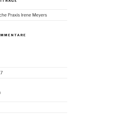
EITRÄGE
che Praxis Irene Meyers
OMMENTARE
17
N